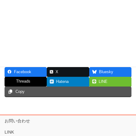
皆様のお越しを心からお待ちしています。
イルチブレインヨガ上大岡スタジオ 福田 由香子
体験レッスン予約
Facebook
X
Bluesky
Threads
Hatena
LINE
Copy
お問い合わせ
LINK