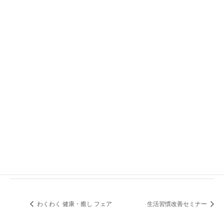
会場
港南公会堂
横浜市港南区港南中央通10-1
+ Google マップ
わくわく 健康・癒し フェア
生活習慣改善セミナー