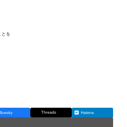
。
ことを
Threads
Bluesky
Hatena