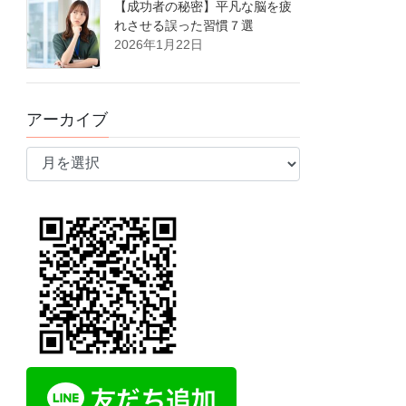
【成功者の秘密】平凡な脳を疲
れさせる誤った習慣７選
2026年1月22日
アーカイブ
ア
ー
カ
イ
ブ