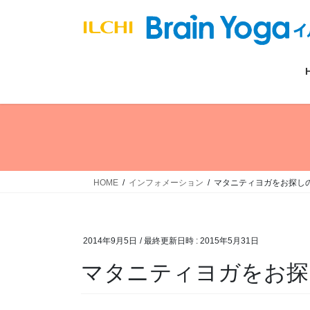
コ
ナ
ン
ビ
テ
ゲ
ン
ー
ツ
シ
へ
ョ
ス
ン
キ
に
ッ
移
プ
動
HOME
インフォメーション
マタニティヨガをお探し
2014年9月5日
/ 最終更新日時 :
2015年5月31日
マタニティヨガをお探