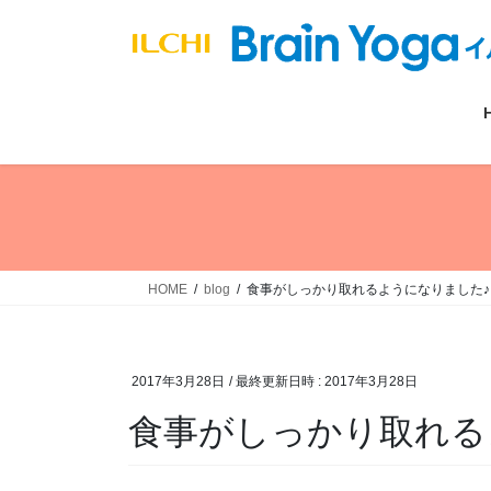
コ
ナ
ン
ビ
テ
ゲ
ン
ー
ツ
シ
へ
ョ
ス
ン
キ
に
ッ
移
プ
動
HOME
blog
食事がしっかり取れるようになりました♪
2017年3月28日
/ 最終更新日時 :
2017年3月28日
食事がしっかり取れる