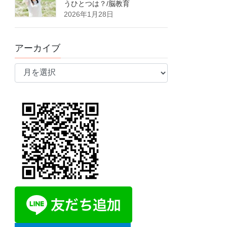
うひとつは？/脳教育
2026年1月28日
アーカイブ
ア
ー
カ
イ
ブ